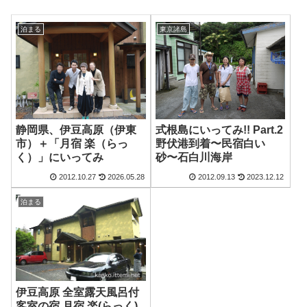
泊まる
東京諸島
静岡県、伊豆高原（伊東
式根島にいってみ!! Part.2
市）＋「月宿 楽（らっ
野伏港到着〜民宿白い
く）」にいってみ
砂〜石白川海岸
2012.10.27
2026.05.28
2012.09.13
2023.12.12
泊まる
伊豆高原 全室露天風呂付
客室の宿 月宿 楽(らっく)