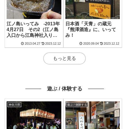
江ノ島いってみ -2013年
日本酒「天青」の蔵元
4月27日 その2（江ノ島
『熊澤酒造』に、いって
入口から江島神社入り口
み！
まで）
2013.04.27
2023.12.12
2020.09.04
2023.12.12
もっと見る
遊ぶ / 体験する
神奈川県
遊ぶ / 体験する