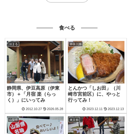
食べる
泊まる
神奈川県
静岡県、伊豆高原（伊東
とんかつ「しお田」（川
市）＋「月宿 楽（らっ
崎市宮前区）に、やっと
く）」にいってみ
行ってみ！
2012.10.27
2026.05.28
2023.12.11
2023.12.13
山梨県
東京都