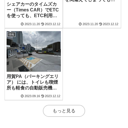
シェアカーのタイムズカ
追加費用無しで戻ること
ー（Times CAR）でETC
ができた！
を使っても、ETC利用照
会サービスで利用明細を
2023.11.20
2023.12.12
2023.11.20
2023.12.12
Webから取得できる！別
のETC車載器で使用した
情報
際にも！
用賀PA（パーキングエリ
ア） には、トイレも喫煙
所も軽食の自動販売機も
ありました！
2023.09.16
2023.12.12
もっと見る