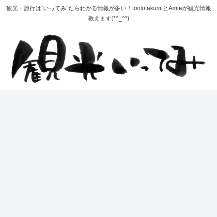
観光・旅行は”いってみ”たらわかる情報が多い！tontotakumiとAmieが観光情報
教えます(*^_^*)