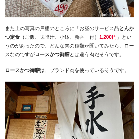
また上の写真の戸棚のところに「お昼のサービス品
とんか
つ定食
（ご飯、味噌汁、小鉢、新香 付）
1,200円
」とい
うのがあったので、どんな肉の種類か聞いてみたら、ロー
スなのですが
ロースかつ御膳
とは違う肉だそうです。
ロースかつ御膳
は、ブランド肉を使っているそうです。