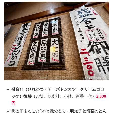
盛合せ（ひれかつ・チーズトンカツ・クリームコロ
ッケ）御膳
（ご飯、味噌汁、小鉢、新香 付）
2,300
円
明太子まるごと1本と磯の香り…
明太子と海苔のとん