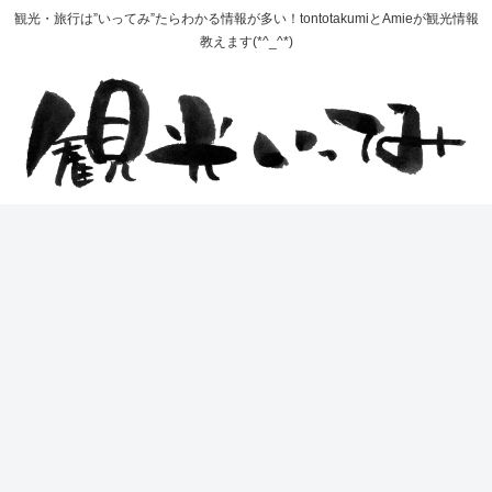
観光・旅行は”いってみ”たらわかる情報が多い！tontotakumiとAmieが観光情報
教えます(*^_^*)