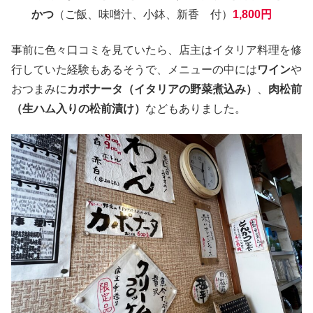
かつ
（ご飯、味噌汁、小鉢、新香 付）
1,800円
事前に色々口コミを見ていたら、店主はイタリア料理を修
行していた経験もあるそうで、メニューの中には
ワイン
や
おつまみに
カポナータ（イタリアの野菜煮込み）
、
肉松前
（生ハム入りの松前漬け）
などもありました。