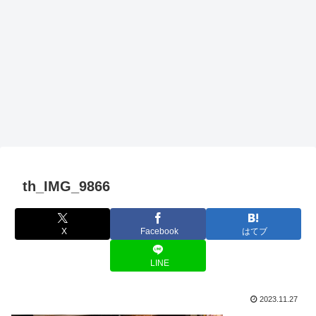
th_IMG_9866
X
Facebook
はてブ
LINE
2023.11.27