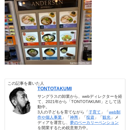
この記事を書いた人
TONTOTAKUMI
サングラスの卸業から、webディレクターを経
て、2021年から「TONTOTAKUMI」として活
動中。
3人の子どもを育てながら「
子育て
」「
web制
作や個人事業
」「
神輿
」「
投資
」「
観光
」メ
ディアを運営し、
夢のベーカリーペンション
を開業するため鋭意努力中。