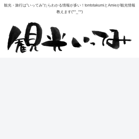
観光・旅行は”いってみ”たらわかる情報が多い！tontotakumiとAmieが観光情報
教えます(*^_^*)