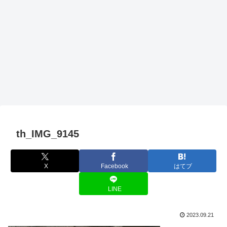
th_IMG_9145
X
Facebook
はてブ
LINE
2023.09.21