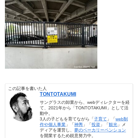
この記事を書いた人
TONTOTAKUMI
サングラスの卸業から、webディレクターを経
て、2021年から「TONTOTAKUMI」として活
動中。
3人の子どもを育てながら「
子育て
」「
web制
作や個人事業
」「
神輿
」「
投資
」「
観光
」メ
ディアを運営し、
夢のベーカリーペンション
を開業するため鋭意努力中。