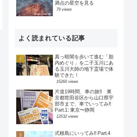
満点の星空を見る
79 views
よく読まれている記事
真っ暗闇を歩いて進む「胎
内めぐり」を二子玉川にあ
る玉川大師の地下霊場で体
験できた！
15260 views
片道19時間、車の旅!! 東
京都世田谷区から山口県宇
部市まで、車でいってみ!!
Part.1: 東京〜静岡
12532 views
式根島にいってみ!! Part.4