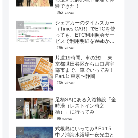
験できた！
252 views
シェアカーのタイムズカー
（Times CAR）でETCを使
っても、ETC利用照会サー
ビスで利用明細をWebから
取得できる！別のETC車載
195 views
器で使用した際にも！
片道19時間、車の旅!! 東
京都世田谷区から山口県宇
部市まで、車でいってみ!!
Part.1: 東京〜静岡
105 views
足柄SAにある入浴施設「金
時湯（レストイン時之
栖）」に行ってみ！
99 views
式根島にいってみ!! Part.5
中ノ浦海水浴場〜夜光虫と