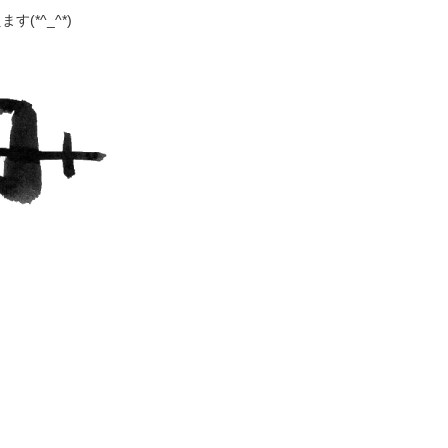
(*^_^*)