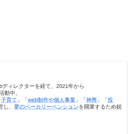
bディレクターを経て、2021年から
て活動中。
「
子育て
」「
web制作や個人事業
」「
神輿
」「
投
営し、
夢のベーカリーペンション
を開業するため鋭