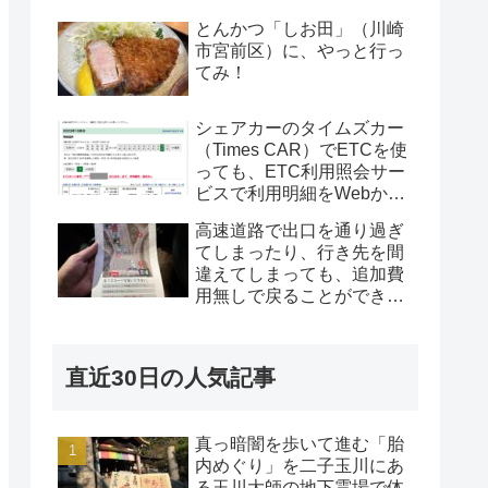
とんかつ「しお田」（川崎
市宮前区）に、やっと行っ
てみ！
シェアカーのタイムズカー
（Times CAR）でETCを使
っても、ETC利用照会サー
ビスで利用明細をWebから
取得できる！別のETC車載
高速道路で出口を通り過ぎ
器で使用した際にも！
てしまったり、行き先を間
違えてしまっても、追加費
用無しで戻ることができ
た！
直近30日の人気記事
真っ暗闇を歩いて進む「胎
内めぐり」を二子玉川にあ
る玉川大師の地下霊場で体