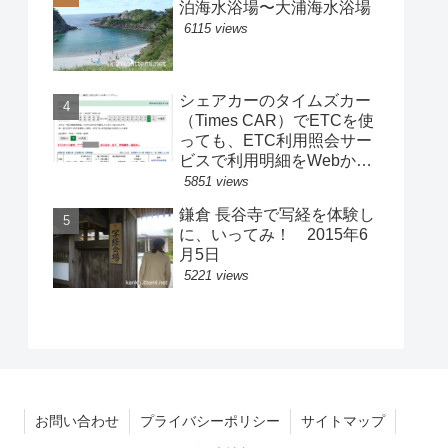
泊海水浴場〜大浦海水浴場
6115 views
シェアカーのタイムズカー
（Times CAR）でETCを使
っても、ETC利用照会サー
ビスで利用明細をWebから
取得できる！別のETC車載
5851 views
器で使用した際にも！
鎌倉 長谷寺で写経を体験し
に、いってみ！ 2015年6
月5日
5221 views
お問い合わせ
プライバシーポリシー
サイトマップ