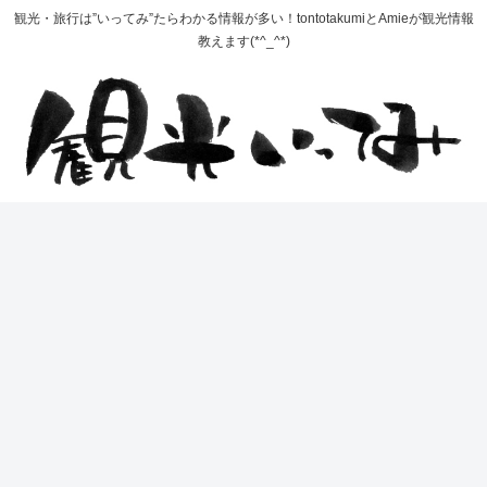
観光・旅行は”いってみ”たらわかる情報が多い！tontotakumiとAmieが観光情報
教えます(*^_^*)