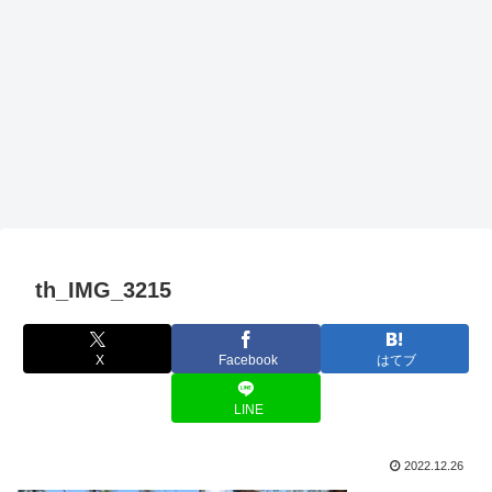
th_IMG_3215
X
Facebook
はてブ
LINE
2022.12.26