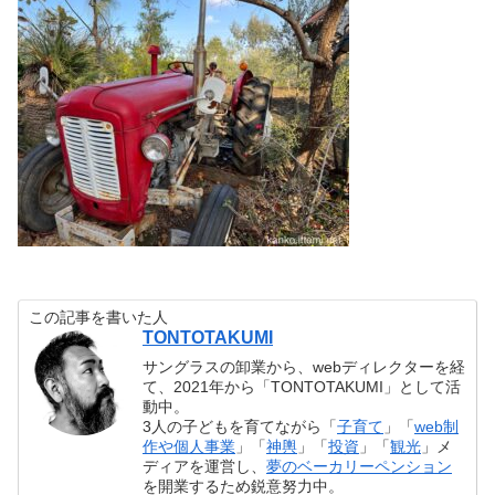
この記事を書いた人
TONTOTAKUMI
サングラスの卸業から、webディレクターを経
て、2021年から「TONTOTAKUMI」として活
動中。
3人の子どもを育てながら「
子育て
」「
web制
作や個人事業
」「
神輿
」「
投資
」「
観光
」メ
ディアを運営し、
夢のベーカリーペンション
を開業するため鋭意努力中。