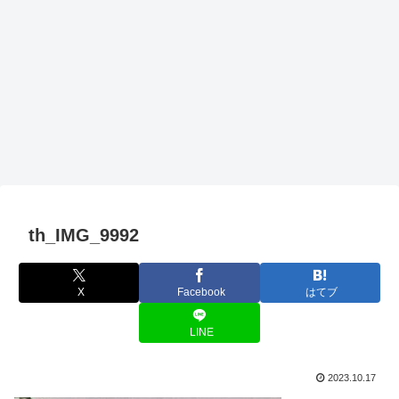
th_IMG_9992
X
Facebook
はてブ
LINE
2023.10.17