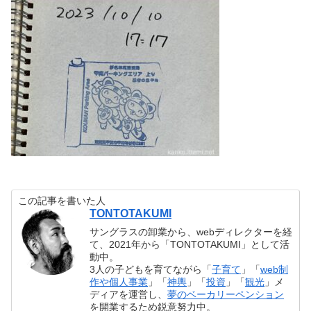
この記事を書いた人
TONTOTAKUMI
サングラスの卸業から、webディレクターを経
て、2021年から「TONTOTAKUMI」として活
動中。
3人の子どもを育てながら「
子育て
」「
web制
作や個人事業
」「
神輿
」「
投資
」「
観光
」メ
ディアを運営し、
夢のベーカリーペンション
を開業するため鋭意努力中。