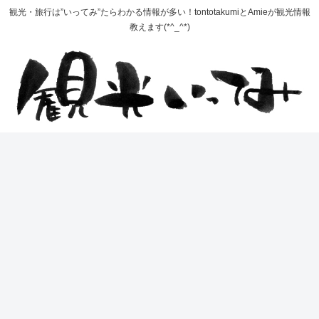
観光・旅行は”いってみ”たらわかる情報が多い！tontotakumiとAmieが観光情報
教えます(*^_^*)