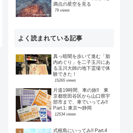
満点の星空を見る
79 views
よく読まれている記事
真っ暗闇を歩いて進む「胎
内めぐり」を二子玉川にあ
る玉川大師の地下霊場で体
験できた！
15265 views
片道19時間、車の旅!! 東
京都世田谷区から山口県宇
部市まで、車でいってみ!!
Part.1: 東京〜静岡
12534 views
式根島にいってみ!! Part.4