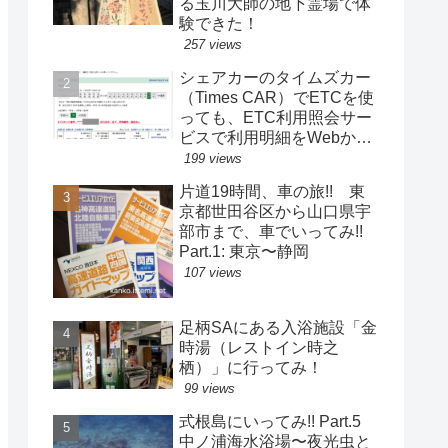
る玉川大師の地下霊場で体
験できた！
257 views
シェアカーのタイムズカー
（Times CAR）でETCを使
っても、ETC利用照会サー
ビスで利用明細をWebから
取得できる！別のETC車載
199 views
器で使用した際にも！
片道19時間、車の旅!! 東
京都世田谷区から山口県宇
部市まで、車でいってみ!!
Part.1: 東京〜静岡
107 views
足柄SAにある入浴施設「金
時湯（レストイン時之
栖）」に行ってみ！
99 views
式根島にいってみ!! Part.5
中ノ浦海水浴場〜夜光虫と