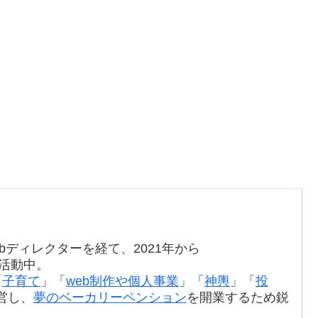
bディレクターを経て、2021年から
て活動中。
「
子育て
」「
web制作や個人事業
」「
神輿
」「
投
営し、
夢のベーカリーペンション
を開業するため鋭