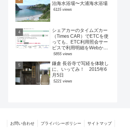
泊海水浴場〜大浦海水浴場
6115 views
シェアカーのタイムズカー
（Times CAR）でETCを使
っても、ETC利用照会サー
ビスで利用明細をWebから
取得できる！別のETC車載
5855 views
器で使用した際にも！
鎌倉 長谷寺で写経を体験し
に、いってみ！ 2015年6
月5日
5221 views
お問い合わせ
プライバシーポリシー
サイトマップ