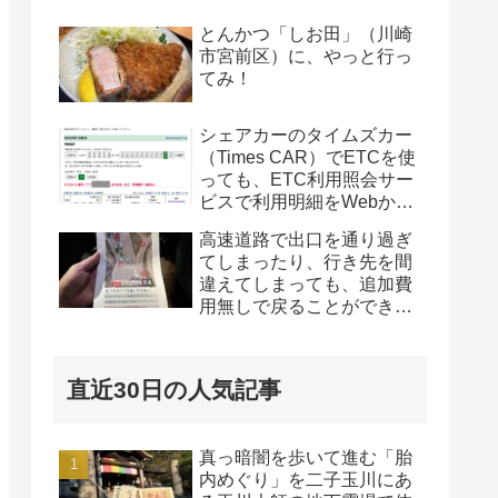
とんかつ「しお田」（川崎
市宮前区）に、やっと行っ
てみ！
シェアカーのタイムズカー
（Times CAR）でETCを使
っても、ETC利用照会サー
ビスで利用明細をWebから
取得できる！別のETC車載
高速道路で出口を通り過ぎ
器で使用した際にも！
てしまったり、行き先を間
違えてしまっても、追加費
用無しで戻ることができ
た！
直近30日の人気記事
真っ暗闇を歩いて進む「胎
内めぐり」を二子玉川にあ