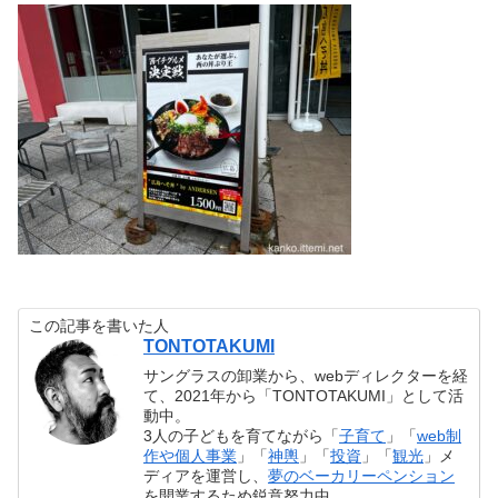
この記事を書いた人
TONTOTAKUMI
サングラスの卸業から、webディレクターを経
て、2021年から「TONTOTAKUMI」として活
動中。
3人の子どもを育てながら「
子育て
」「
web制
作や個人事業
」「
神輿
」「
投資
」「
観光
」メ
ディアを運営し、
夢のベーカリーペンション
を開業するため鋭意努力中。