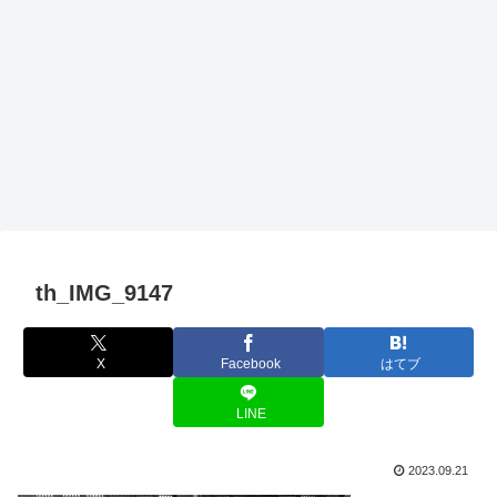
th_IMG_9147
X
Facebook
はてブ
LINE
2023.09.21