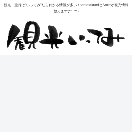
観光・旅行は”いってみ”たらわかる情報が多い！tontotakumiとAmieが観光情報
教えます(*^_^*)