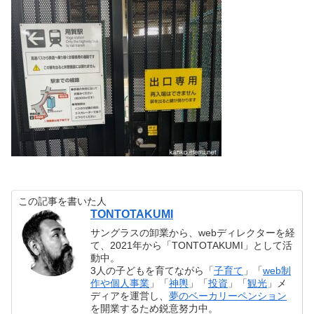
この記事を書いた人
TONTOTAKUMI
サングラスの卸業から、webディレクターを経
て、2021年から「TONTOTAKUMI」として活
動中。
3人の子どもを育てながら「
子育て
」「
web制
作や個人事業
」「
神輿
」「
投資
」「
観光
」メ
ディアを運営し、
夢のベーカリーペンション
を開業するため鋭意努力中。