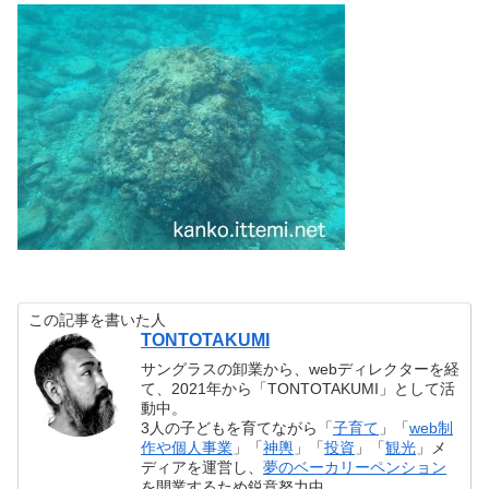
この記事を書いた人
TONTOTAKUMI
サングラスの卸業から、webディレクターを経
て、2021年から「TONTOTAKUMI」として活
動中。
3人の子どもを育てながら「
子育て
」「
web制
作や個人事業
」「
神輿
」「
投資
」「
観光
」メ
ディアを運営し、
夢のベーカリーペンション
を開業するため鋭意努力中。