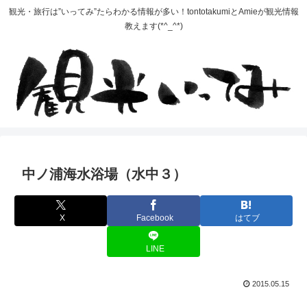
観光・旅行は”いってみ”たらわかる情報が多い！tontotakumiとAmieが観光情報
教えます(*^_^*)
中ノ浦海水浴場（水中３）
X
Facebook
はてブ
LINE
2015.05.15