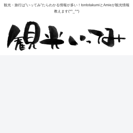
観光・旅行は”いってみ”たらわかる情報が多い！tontotakumiとAmieが観光情報
教えます(*^_^*)