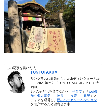
この記事を書いた人
TONTOTAKUMI
サングラスの卸業から、webディレクターを経
て、2021年から「TONTOTAKUMI」として活
動中。
3人の子どもを育てながら「
子育て
」「
web制
作や個人事業
」「
神輿
」「
投資
」「
観光
」メ
ディアを運営し、
夢のベーカリーペンション
を開業するため鋭意努力中。