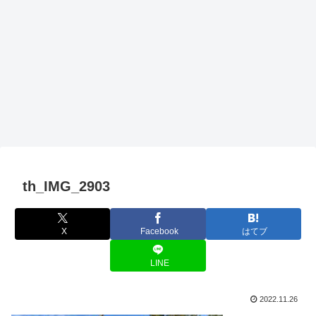
th_IMG_2903
X
Facebook
はてブ
LINE
2022.11.26