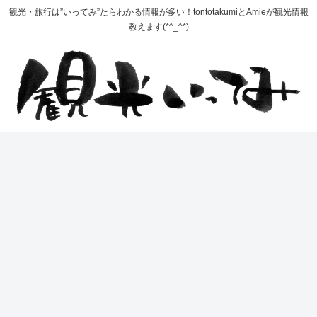
観光・旅行は”いってみ”たらわかる情報が多い！tontotakumiとAmieが観光情報
教えます(*^_^*)