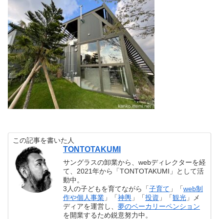
この記事を書いた人
TONTOTAKUMI
サングラスの卸業から、webディレクターを経
て、2021年から「TONTOTAKUMI」として活
動中。
3人の子どもを育てながら「
子育て
」「
web制
作や個人事業
」「
神輿
」「
投資
」「
観光
」メ
ディアを運営し、
夢のベーカリーペンション
を開業するため鋭意努力中。