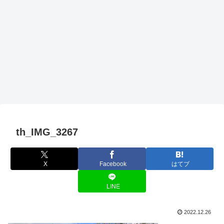
th_IMG_3267
X
Facebook
はてブ
LINE
2022.12.26